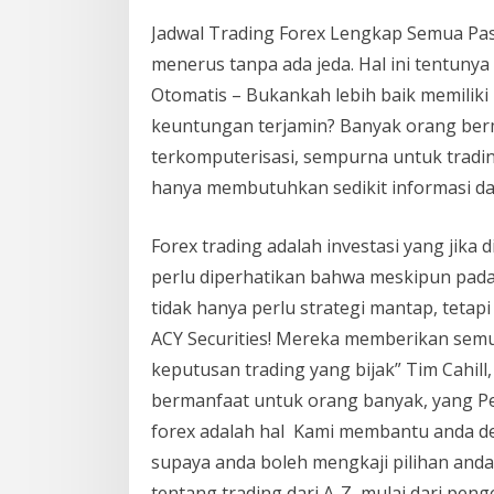
Jadwal Trading Forex Lengkap Semua Pasar
menerus tanpa ada jeda. Hal ini tentun
Otomatis – Bukankah lebih baik memiliki
keuntungan terjamin? Banyak orang ber
terkomputerisasi, sempurna untuk tradi
hanya membutuhkan sedikit informasi dari
Forex trading adalah investasi yang jik
perlu diperhatikan bahwa meskipun pada
tidak hanya perlu strategi mantap, tetap
ACY Securities! Mereka memberikan se
keputusan trading yang bijak” Tim Cahil
bermanfaat untuk orang banyak, yang Pe
forex adalah hal Kami membantu anda 
supaya anda boleh mengkaji pilihan anda
tentang trading dari A-Z, mulai dari peng