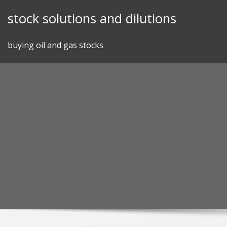
Skip
stock solutions and dilutions
to
content
buying oil and gas stocks